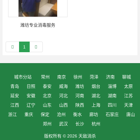
潍坊专业消毒服务
1
城市分站
常州
南京
徐州
菏泽
济南
聊城
青岛
日照
泰安
威海
潍坊
烟台
淄博
太原
延安
安徽
北京
河北
河南
湖北
湖南
江苏
江西
辽宁
山东
山西
陕西
上海
四川
天津
浙江
重庆
保定
沧州
衡水
廊坊
石家庄
唐山
郑州
武汉
长沙
杭州
版权所有 © 2026 天敌消杀